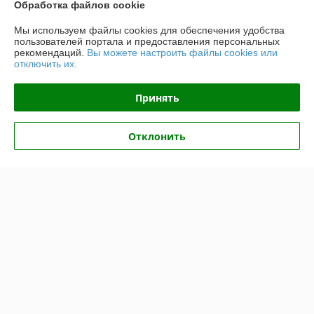
Обработка файлов cookie
График работы
Мы используем файлы cookies для обеспечения удобства
Полная версия сайта
пользователей портала и предоставления персональных
рекомендаций.
Вы можете настроить файлы cookies или
отключить их.
Политика обработки cookies
Принять
Сайт создан на платформе Deal.by
Отклонить
Информация для покупателя
Юридическое лицо:
ООО "ТоргДепо"
Республика Беларусь, 220073, г. Минск, ул. Кальварийская, 33/1,
помещение 16
Регистрационный номер ЕГР: 191513797
УНП: 191513797
Регистрационный орган: Минский Горисполком