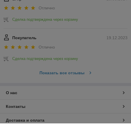
трансформируются в необходимые для выживания изделия.
Отлично
Они обеспечивают не только комфорт и защиту от внешней
среды, за счёт водоотталкивающей ткани и утеплителя
нового поколения, но и снижают видимость человека в
Сделка подтверждена через корзину
тепловизоре.
Покупатель
19.12.2023
Отлично
Сделка подтверждена через корзину
Показать все отзывы
О нас
Контакты
Доставка и оплата