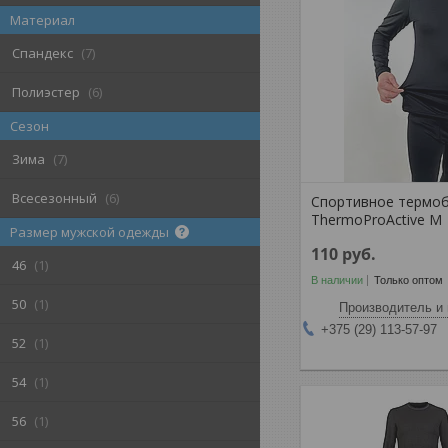
Материал
Спандекс
7
Полиэстер
6
Сезон
Зима
7
Всесезонный
6
Спортивное термо
ThermoProActive M
Размер мужской одежды
110
руб.
46
1
В наличии
Только оптом
50
1
Производитель и 
+375 (29) 113-57-97
52
1
54
1
56
1