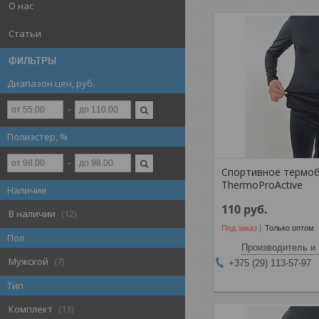
О нас
Статьи
ФИЛЬТРЫ
Диапазон цен, руб.
Полиэстер, %
Спортивное термо
ThermoProActive
Наличие
110
руб.
В наличии
12
Под заказ
Только оптом
Пол
Производитель и 
Мужской
7
+375 (29) 113-57-97
Тип
Комплект
13