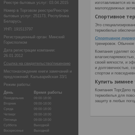
Реестре бытовых услуг: 03.04.2015
изготавливается из 
малоподвижных актив
Номер в Торговом реестре/Реестре
Спортивное те
бытовых услуг: 251173, Республика
Беларусь
Это специализированн
УНП: 191513797
термобелье обеспечи
Регистрационный орган: Минский
Спортивное термо
Горисполком
тренировок. Обычное 
Дата регистрации компании:
Компания уделяет ос
26.01.2012
влагоиспаряемостью,
своей мягкости, и э
Ссылка на свидетельство/лицензию
и долговечностью, с
Местонахождение книги замечаний и
спортом и повседневн
предложений: Кальварийская 33/1
Купить зимнее
Режим работы:
Компания ТоргДепо п
День
Время работы
термобелья для повс
Понедельник
09:00-18:00
защиту в любых пого
Вторник
09:00-18:00
Среда
09:00-18:00
Четверг
09:00-18:00
Пятница
09:00-18:00
Суббота
Выходной
Воскресенье
Выходной