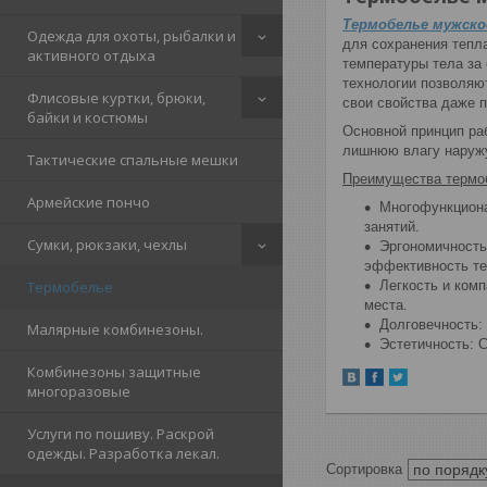
Термобелье мужско
Одежда для охоты, рыбалки и
для сохранения тепл
активного отдыха
температуры тела за
технологии позволяю
Флисовые куртки, брюки,
свои свойства даже п
байки и костюмы
Основной принцип ра
лишнюю влагу наружу
Тактические спальные мешки
Преимущества термо
Армейские пончо
Многофункциона
занятий.
Сумки, рюкзаки, чехлы
Эргономичность
эффективность те
Термобелье
Легкость и комп
места.
Долговечность:
Малярные комбинезоны.
Эстетичность: 
Комбинезоны защитные
многоразовые
Услуги по пошиву. Раскрой
одежды. Разработка лекал.