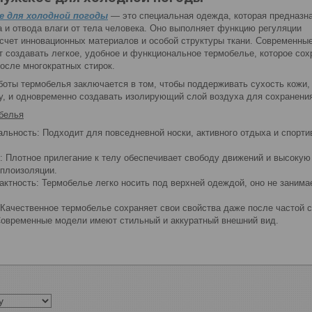
е для холодной погоды
— это специальная одежда, которая предназн
а и отвода влаги от тела человека. Оно выполняет функцию регуляции
 счет инновационных материалов и особой структуры ткани. Современны
т создавать легкое, удобное и функциональное термобелье, которое сох
осле многократных стирок.
боты термобелья заключается в том, чтобы поддерживать сухость кожи,
, и одновременно создавать изолирующий слой воздуха для сохранения
белья
льность: Подходит для повседневной носки, активного отдыха и спорти
: Плотное прилегание к телу обеспечивает свободу движений и высокую
плоизоляции.
актность: Термобелье легко носить под верхней одеждой, оно не занима
 Качественное термобелье сохраняет свои свойства даже после частой с
Современные модели имеют стильный и аккуратный внешний вид.