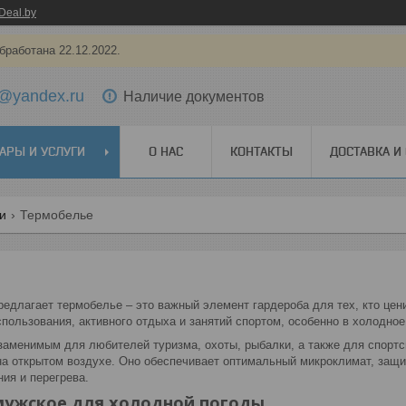
Deal.by
бработана 22.12.2022.
@yandex.ru
Наличие документов
АРЫ И УСЛУГИ
О НАС
КОНТАКТЫ
ДОСТАВКА И
ги
Термобелье
редлагает термобелье – это важный элемент гардероба для тех, кто це
пользования, активного отдыха и занятий спортом, особенно в холодное
заменимым для любителей туризма, охоты, рыбалки, а также для спортс
а открытом воздухе. Оно обеспечивает оптимальный микроклимат, защ
ия и перегрева.
мужское для холодной погоды