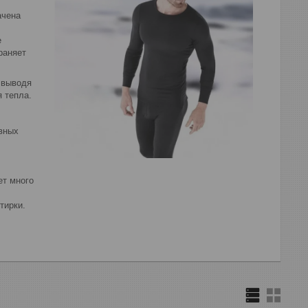
ачена
е
раняет
 выводя
 тепла.
вных
ет много
тирки.