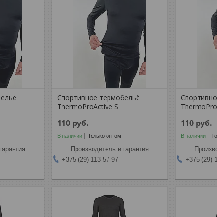
бельё
Спортивное термобельё
Спортивно
ThermoProActive S
ThermoProA
110
руб.
110
руб.
В наличии
Только оптом
В наличии
То
гарантия
Производитель и гарантия
Произво
+375 (29) 113-57-97
+375 (29) 