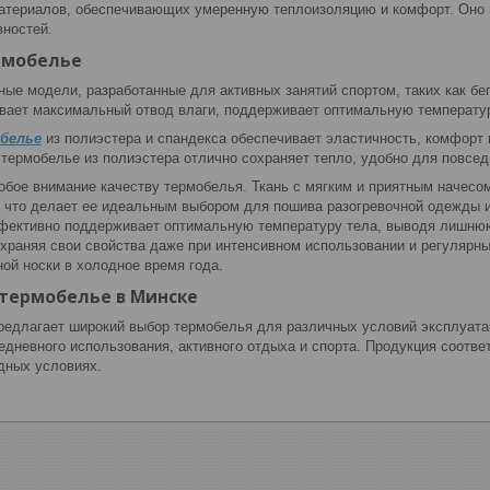
материалов, обеспечивающих умеренную теплоизоляцию и комфорт. Оно и
ностей.
рмобелье
ые модели, разработанные для активных занятий спортом, таких как бег
вает максимальный отвод влаги, поддерживает оптимальную температур
белье
из полиэстера и спандекса обеспечивает эластичность, комфорт 
термобелье из полиэстера отлично сохраняет тепло, удобно для повсед
обое внимание качеству термобелья. Ткань с мягким и приятным начес
 что делает ее идеальным выбором для пошива разогревочной одежды и
ффективно поддерживает оптимальную температуру тела, выводя лишнюю
охраняя свои свойства даже при интенсивном использовании и регулярны
ой носки в холодное время года.
 термобелье в Минске
редлагает широкий выбор термобелья для различных условий эксплуата
едневного использования, активного отдыха и спорта. Продукция соотве
дных условиях.