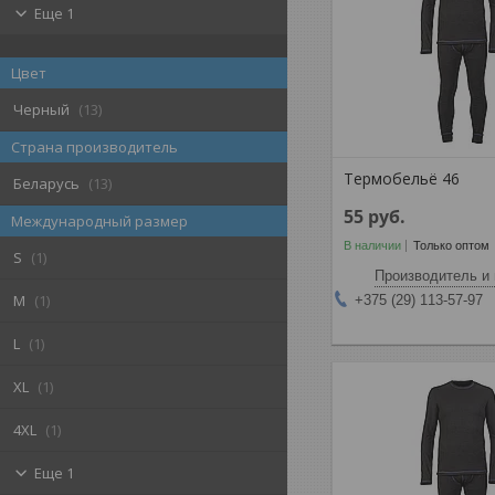
Еще 1
Цвет
Черный
13
Страна производитель
Термобельё 46
Беларусь
13
55
руб.
Международный размер
В наличии
Только оптом
S
1
Производитель и 
M
1
+375 (29) 113-57-97
L
1
XL
1
4XL
1
Еще 1