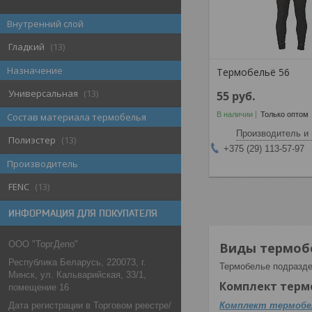
Внутренний слой
Гладкий
13
Назначение
Термобельё 56
Универсальная
13
55
руб.
В наличии
Только оптом
Состав материала термобелья
Производитель и 
Полиэстер
13
+375 (29) 113-57-97
Производитель
FENC
13
ИНФОРМАЦИЯ ДЛЯ ПОКУПАТЕЛЯ
ООО "ТоргДепо"
Виды термоб
Республика Беларусь, 220073, г.
Термобелье подраздел
Минск, ул. Кальварийская, 33/1,
Комплект терм
помещение 16
Дата регистрации в Торговом реестре/
Комплект термобе