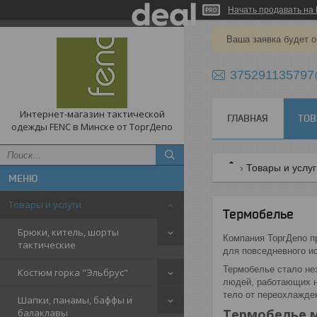
Начать продавать на 
Ваша заявка будет о
375291135797
Интернет-магазин тактической
ГЛАВНАЯ
ТОВ
одежды FENC в Минске от ТоргДепо
Товары и услу
Товары и услуги
Термобелье
Брюки, китель, шорты
Компания ТоргДепо п
тактические
для повседневного ис
Термобелье стало не
Костюм горка "Эльбрус"
людей, работающих н
тело от переохлажден
Шапки, панамы, баффы и
Термобелье 
балаклавы