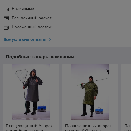
Наличными
Безналичный расчет
Наложенный платеж
Все условия оплаты
Подобные товары компании
Плащ защитный Анорак,
Плащ защитный анорак,
Пл
марки Fenc, размер L,
размер: XXL, ткань:
раз