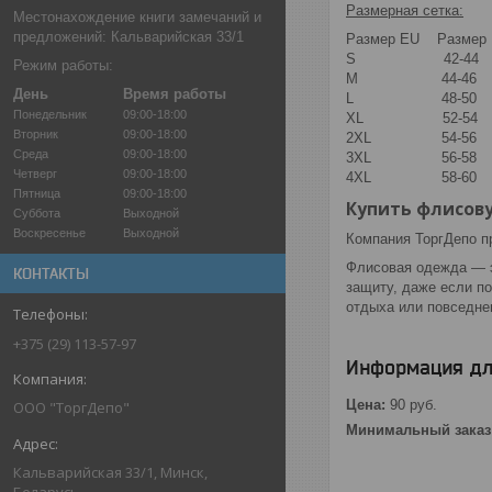
Размерная сетка:
Местонахождение книги замечаний и
предложений: Кальварийская 33/1
Размер EU Размер
S 42-44 
Режим работы:
M 44-46 1
День
Время работы
L 48-50 1
Понедельник
09:00-18:00
XL 52-54 
Вторник
09:00-18:00
2XL 54-56 
Среда
09:00-18:00
3XL 56-58 
Четверг
09:00-18:00
4XL 58-60 
Пятница
09:00-18:00
Купить флисов
Суббота
Выходной
Воскресенье
Выходной
Компания ТоргДепо п
Флисовая одежда — эт
КОНТАКТЫ
защиту, даже если п
отдыха или повседне
+375 (29) 113-57-97
Информация дл
Цена:
90
руб.
OOO "ТоргДепо"
Минимальный заказ
Кальварийская 33/1, Минск,