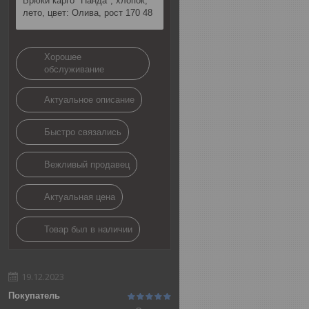
Брюки карго "Панда", хлопок,
лето, цвет: Олива, рост 170 48
Хорошее
обслуживание
Актуальное описание
Быстро связались
Вежливый продавец
Актуальная цена
Товар был в наличии
19.12.2023
Покупатель