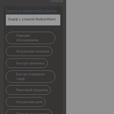
Отлично
Сделка на маркетплейсе Deal.by
Бафф с утяжкой MediumWarm
Хорошее
обслуживание
Актуальное описание
Быстро связались
Быстро отправили
товар
Вежливый продавец
Актуальная цена
Товар был в наличии