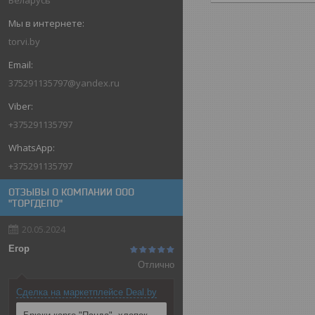
Беларусь
torvi.by
375291135797@yandex.ru
+375291135797
+375291135797
ОТЗЫВЫ О КОМПАНИИ OOO
"ТОРГДЕПО"
20.05.2024
Егор
Отлично
Сделка на маркетплейсе Deal.by