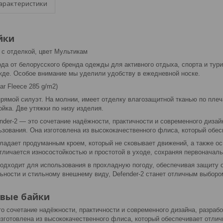
арактеристики
йки
с отделкой, цвет Мультикам
да от белорусского бренда одежды для активного отдыха, спорта и тури
де. Особое внимание мы уделили удобству в ежедневной носке.
ar Fleece 285 g/m2)
рямой силуэт. На молнии, имеет отделку влагозащитной тканью по плеч
ойка. Две утяжки по низу изделия.
der-2 — это сочетание надёжности, практичности и современного дизайн
зования. Она изготовлена из высококачественного флиса, который обес
бладает продуманным кроем, который не сковывает движений, а также 
тличается износостойкостью и простотой в уходе, сохраняя первоначаль
подходит для использования в прохладную погоду, обеспечивая защиту 
ности и стильному внешнему виду, Defender-2 станет отличным выбором
овые байки
 сочетание надёжности, практичности и современного дизайна, разрабо
зготовлена из высококачественного флиса, который обеспечивает отличн