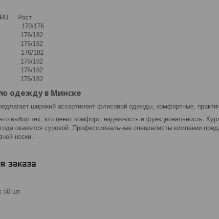
 RU Рост
170/176
76/182
76/182
176/182
176/182
176/182
176/182
ую одежду в Минске
редлагает широкий ассортимент флисовой одежды, комфортные, практи
о выбор тех, кто ценит комфорт, надежность и функциональность. Курт
огода окажется суровой. Профессиональные специалисты компании предл
вной носки.
я заказа
:
50 шт.