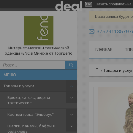
Начать продавать на 
Ваша заявка будет о
375291135797
Интернет-магазин тактической
ГЛАВНАЯ
ТОВ
одежды FENC в Минске от ТоргДепо
Товары и услу
Товары и услуги
Брюки, китель, шорты
тактические
Костюм горка "Эльбрус"
Шапки, панамы, баффы и
балаклавы