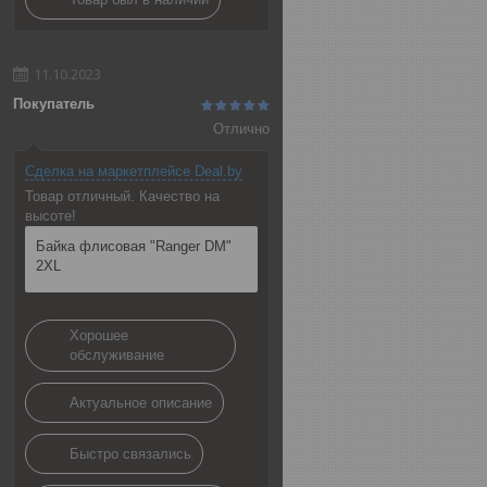
11.10.2023
Покупатель
Отлично
Сделка на маркетплейсе Deal.by
Товар отличный. Качество на
высоте!
Байка флисовая "Ranger DM"
2XL
Хорошее
обслуживание
Актуальное описание
Быстро связались