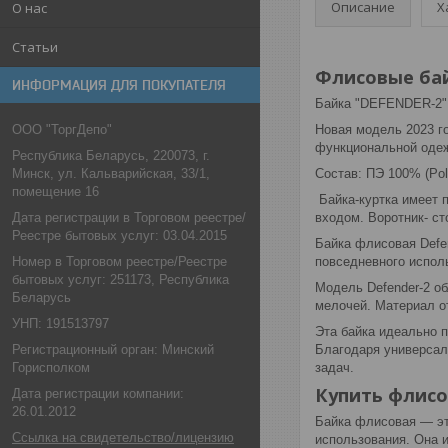
Описание
Х
О нас
Статьи
Флисовые ба
ИНФОРМАЦИЯ ДЛЯ ПОКУПАТЕЛЯ
Байка "DEFENDER-2" 
ООО "ТоргДепо"
Новая модель 2023 го
функциональной одеж
Республика Беларусь, 220073, г.
Минск, ул. Кальварийская, 33/1,
Состав: ПЭ 100% (Pol
помещение 16
Байка-куртка имеет п
Дата регистрации в Торговом реестре/
входом. Воротник- ст
Реестре бытовых услуг: 03.04.2015
Байка флисовая Defen
Номер в Торговом реестре/Реестре
повседневного исполь
бытовых услуг: 251173, Республика
Модель Defender-2 о
Беларусь
мелочей. Материал о
УНП: 191513797
Эта байка идеально 
Регистрационный орган: Минский
Благодаря универсаль
Горисполком
задач.
Купить флис
Дата регистрации компании:
26.01.2012
Байка флисовая — это
Ссылка на свидетельство/лицензию
использования. Она и