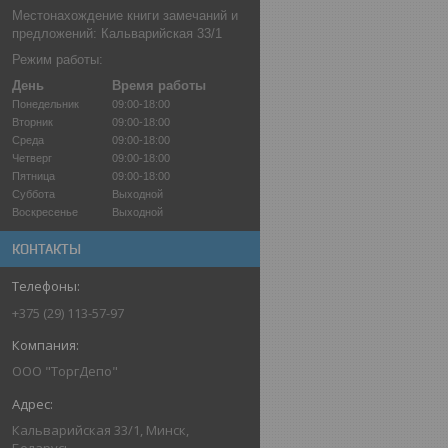
Местонахождение книги замечаний и
предложений: Кальварийская 33/1
Режим работы:
День
Время работы
Понедельник
09:00-18:00
Вторник
09:00-18:00
Среда
09:00-18:00
Четверг
09:00-18:00
Пятница
09:00-18:00
Суббота
Выходной
Воскресенье
Выходной
КОНТАКТЫ
+375 (29) 113-57-97
OOO "ТоргДепо"
Кальварийская 33/1, Минск,