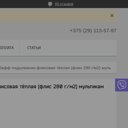
95 отзывов
+375 (29) 113-57-97
 ОПЛАТА
СТАТЬИ
Балаклава бафф подшлемник флисовая тёплая (флис 280 г/м2) мультикам
совая тёплая (флис 280 г/м2) мультикам