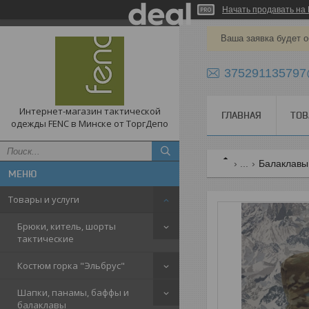
Начать продавать на 
Ваша заявка будет о
375291135797
Интернет-магазин тактической
ГЛАВНАЯ
ТОВ
одежды FENC в Минске от ТоргДепо
...
Балаклавы
Товары и услуги
Брюки, китель, шорты
тактические
Костюм горка "Эльбрус"
Шапки, панамы, баффы и
балаклавы