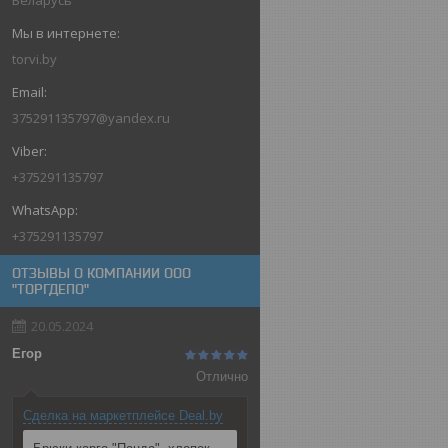
Беларусь
torvi.by
375291135797@yandex.ru
+375291135797
+375291135797
ОТЗЫВЫ О КОМПАНИИ OOO
"ТОРГДЕПО"
20.05.2024
Егор
Отлично
Сделка на маркетплейсе Deal.by