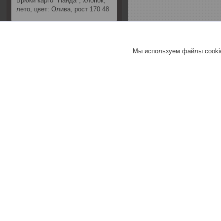
Брюки карго "Панда", хлопок,
лето, цвет: Олива, рост 170 48
Хорошее
обслуживание
Мы используем файлы cookie
Актуальное описание
Быстро связались
Вежливый продавец
Актуальная цена
Товар был в наличии
19.12.2023
Покупатель