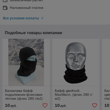
Наложенный платеж
Все условия оплаты
Подобные товары компании
Балаклава бафф
Бафф двойной,
Бал
подшлемник флисовая
MaxWarm, (флис 280 г/
цве
тёплая (флис 280 г/м2)
м2)
г/м
10
10
10
руб.
руб.