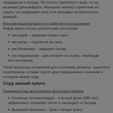
продувания и холода. Он плотно прилегает к коже, но не
вызывает дискомфорта. Материал мягкий и приятный на
ощупь, не раздражает кожу и не вызывает аллергических
реакций.
Многофункциональность и удобство использования
Бафф можно носить различными способами:
как шарф – закрывая только шею,
как маску – подняв ее на лицо,
как балаклаву – закрывая голову,
как подшлемник – для катания на лыжах, сноуборде
или мотоцикле.
Такой аксессуар незаменим для охотников, рыбаков, туристов и
спортсменов, а также просто для повседневного ношения в
холодное время года.
Снуд зимний купить
Преимущества двухслойного флисового баффа
Отличная теплоизоляция – плотный флис (280 г/м²)
эффективно сохраняет тепло и защищает от холода.
Дышащий материал – флис отводит влагу,