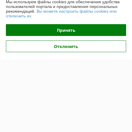
Мы используем файлы cookies для обеспечения удобства
График работы
пользователей портала и предоставления персональных
рекомендаций.
Вы можете настроить файлы cookies или
отключить их.
Полная версия сайта
Принять
Политика обработки cookies
Сайт создан на платформе Deal.by
Отклонить
Информация для покупателя
Юридическое лицо:
ООО "ТоргДепо"
Республика Беларусь, 220073, г. Минск, ул. Кальварийская, 33/1,
помещение 16
Регистрационный номер ЕГР: 191513797
УНП: 191513797
Регистрационный орган: Минский Горисполком