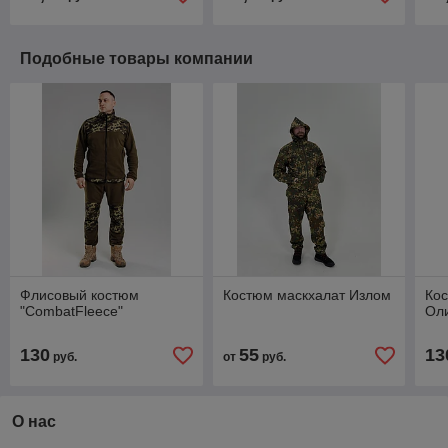
Подобные товары компании
Флисовый костюм
Костюм маскхалат Излом
Кос
"CombatFleece"
Ол
130
55
13
руб.
от
руб.
О нас