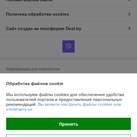
Политика обработки cookies
Сайт создан на платформе Deal.by
Информация для покупателя
Юридическое лицо:
ООО "ТоргДепо"
Республика Беларусь, 220073, г. Минск, ул. Кальварийская, 33/1,
Обработка файлов cookie
помещение 16
Мы используем файлы cookies для обеспечения удобства
Регистрационный номер ЕГР: 191513797
пользователей портала и предоставления персональных
рекомендаций.
Вы можете настроить файлы cookies или
УНП: 191513797
отключить их.
Регистрационный орган: Минский Горисполком
Принять
Дата регистрации компании: 26.01.2012
Ссылка на свидетельство/лицензию