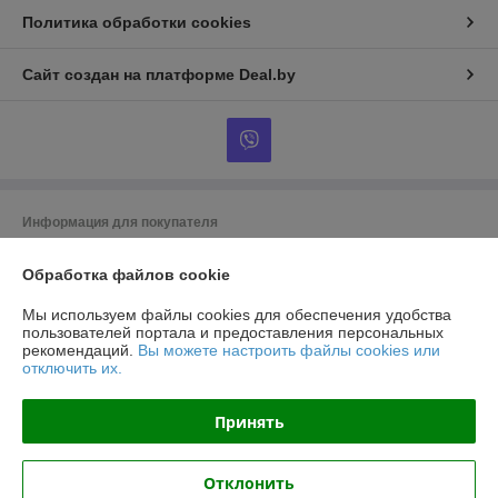
Политика обработки cookies
Сайт создан на платформе Deal.by
Информация для покупателя
Юридическое лицо:
ООО "ТоргДепо"
Обработка файлов cookie
Республика Беларусь, 220073, г. Минск, ул. Кальварийская, 33/1,
помещение 16
Мы используем файлы cookies для обеспечения удобства
Регистрационный номер ЕГР: 191513797
пользователей портала и предоставления персональных
рекомендаций.
Вы можете настроить файлы cookies или
УНП: 191513797
отключить их.
Регистрационный орган: Минский Горисполком
Принять
Дата регистрации компании: 26.01.2012
Ссылка на свидетельство/лицензию
Отклонить