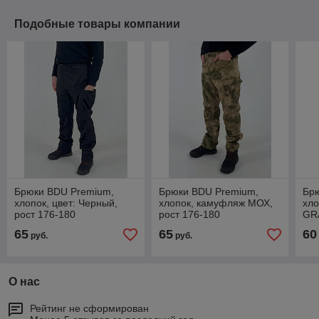
Подобные товары компании
Брюки BDU Premium,
Брюки BDU Premium,
Бр
хлопок, цвет: Черный,
хлопок, камуфляж МОХ,
хл
рост 176-180
рост 176-180
GRA
65
65
60
руб.
руб.
О нас
Рейтинг не сформирован