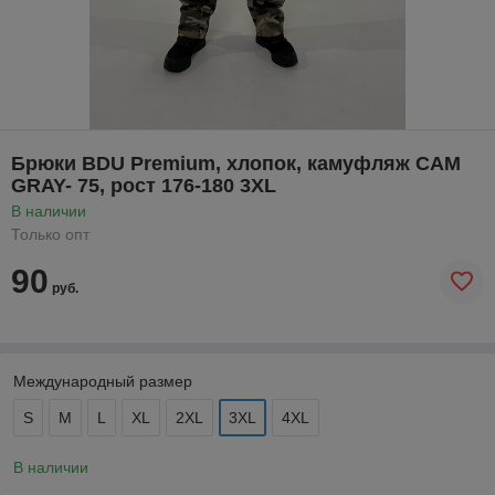
Брюки BDU Premium, хлопок, камуфляж CAM
GRAY- 75, рост 176-180 3XL
В наличии
Только опт
90
руб.
Международный размер
S
M
L
XL
2XL
3XL
4XL
В наличии